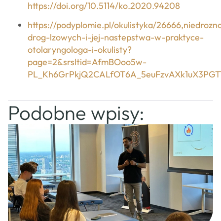
https://doi.org/10.5114/ko.2020.94208
https://podyplomie.pl/okulistyka/26666,niedrozn
drog-lzowych-i-jej-nastepstwa-w-praktyce-
otolaryngologa-i-okulisty?
page=2&srsltid=AfmBOoo5w-
PL_Kh6GrPkjQ2CALfOT6A_5euFzvAXk1uX3PG
Podobne wpisy: