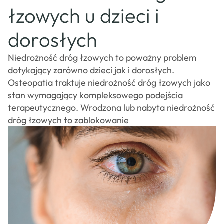
osteopatów
łzowych u dzieci i
CSAO
Sklep
dorosłych
Kontakt
Niedrożność dróg łzowych to poważny problem
dotykający zarówno dzieci jak i dorosłych.
Osteopatia traktuje niedrożność dróg łzowych jako
stan wymagający kompleksowego podejścia
terapeutycznego. Wrodzona lub nabyta niedrożność
dróg łzowych to zablokowanie