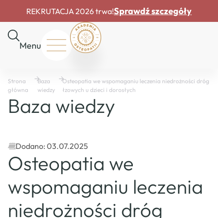
Sprawdź szczegóły
REKRUTACJA 2026 trwa!
Menu
Start
Strona
Baza
Osteopatia we wspomaganiu leczenia niedrożności dróg
O
główna
wiedzy
łzowych u dzieci i dorosłych
nas
Baza wiedzy
Rekrutacja
Drzwi
otwarte
Dofinansowania
Dodano: 03.07.2025
Osteopatia we
Master
Course
wspomaganiu leczenia
Baza
wiedzy
niedrożności dróg
Mapa