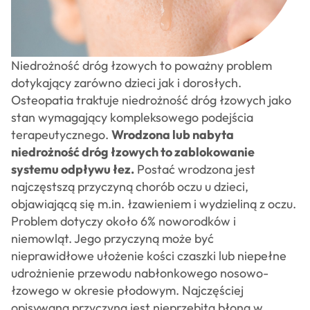
Niedrożność dróg łzowych to poważny problem
dotykający zarówno dzieci jak i dorosłych.
Osteopatia traktuje niedrożność dróg łzowych jako
stan wymagający kompleksowego podejścia
terapeutycznego.
Wrodzona lub nabyta
niedrożność dróg łzowych to zablokowanie
systemu odpływu łez.
Postać wrodzona jest
najczęstszą przyczyną chorób oczu u dzieci,
objawiającą się m.in. łzawieniem i wydzieliną z oczu.
Problem dotyczy około 6% noworodków i
niemowląt. Jego przyczyną może być
nieprawidłowe ułożenie kości czaszki lub niepełne
udrożnienie przewodu nabłonkowego nosowo-
łzowego w okresie płodowym. Najczęściej
opisywaną przyczyną jest nieprzebita błona w