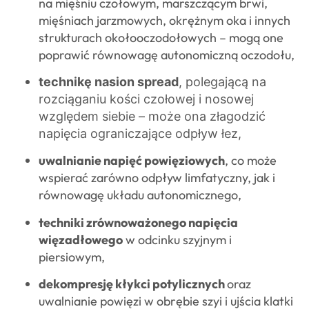
na mięśniu czołowym, marszczącym brwi,
mięśniach jarzmowych, okrężnym oka i innych
strukturach okołooczodołowych – mogą one
poprawić równowagę autonomiczną oczodołu,
technikę nasion spread
, polegającą na
rozciąganiu kości czołowej i nosowej
względem siebie – może ona złagodzić
napięcia ograniczające odpływ łez,
uwalnianie napięć powięziowych
, co może
wspierać zarówno odpływ limfatyczny, jak i
równowagę układu autonomicznego,
techniki zrównoważonego napięcia
więzadłowego
w odcinku szyjnym i
piersiowym,
dekompresję kłykci potylicznych
oraz
uwalnianie powięzi w obrębie szyi i ujścia klatki