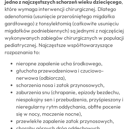
jedno z najczęstszych schorzeń wieku dziecięcego
,
które wymaga interwencji chirurgicznej. Dlatego
adenotomia (usunięcie przerośniętego migdałka
gardłowego) z tonsylektomią (całkowite usunięciu
migdałków podniebiennych) są jednymi z najczęściej
wykonywanych zabiegów chirurgicznych w populacji
pediatrycznej. Najczęstsze współtowarzyszące
rozpoznania to:
nieropne zapalenie ucha środkowego,
głuchota przewodzeniowa i czuciowo-
nerwowa (odbiorcza),
schorzenia nosa i zatok przynosowych,
zaburzenia snu (chrapanie, epizody bezdechu,
niespokojny sen i przebudzenia, przyśpieszony i
nieregularny rytm oddychania, obfite pocenie
się w nocy, moczenie nocne),
przewlekłe zapalenie zatok przynosowych,
choroby górnych dróg oddechowych,