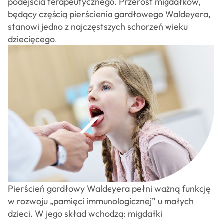
osteopatów
podejścia terapeutycznego. Przerost migdałków,
CSAO
będący częścią pierścienia gardłowego Waldeyera,
Sklep
stanowi jedno z najczęstszych schorzeń wieku
Kontakt
dziecięcego.
Pierścień gardłowy Waldeyera pełni ważną funkcję
w rozwoju „pamięci immunologicznej” u małych
dzieci. W jego skład wchodzą: migdałki