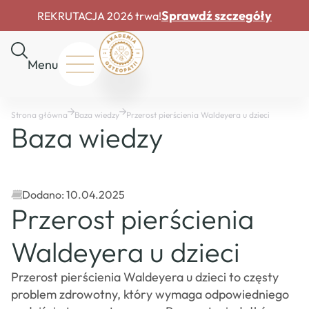
Sprawdź szczegóły
REKRUTACJA 2026 trwa!
Menu
Start
Strona główna
Baza wiedzy
Przerost pierścienia Waldeyera u dzieci
O
Baza wiedzy
nas
Rekrutacja
Drzwi
otwarte
Dodano: 10.04.2025
Dofinansowania
Przerost pierścienia
Master
Course
Waldeyera u dzieci
Baza
wiedzy
Przerost pierścienia Waldeyera u dzieci to częsty
Mapa
problem zdrowotny, który wymaga odpowiedniego