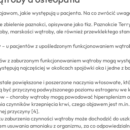
objawom, jakie występują u pacjenta. Na co zwrócić uwag
e zbielenie paznokci, opisywane jako tkz. Paznokcie Ter
y, marskości wątroby, ale również przewklekłego stanu 
y
– u pacjentów z upośledzonym funkcjonowaniem wątr
tów z zaburzonym funkcjonowaniem wątroby mogą wyst
występują najczęściej w okolicach spojówki oka i jedne z 
stale powiększone i poszerzone naczynia włosowate, któr
gą być przyczyną podwyższonego poziomu estrogenu we k
ów – choroby wątroby mogą powodować hipersplenizm 
nia czynników krzepnięcia krwi, czego objawem jest m.i
ej przyczyny [4].
ku zaburzenia czynności wątroby może dochodzić do u
m usuwania amoniaku z organizmu, za co odpowiedzialna