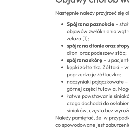
Następnie należy przyjrzeć się 
Spójrz na paznokcie
– stał
objawów zwłóknienia wątrob
żelaza [1];
spójrz na dłonie oraz stop
dłoni oraz podeszew stóp;
spójrz na skórę
– u pacjen
kępki zółte tkz. Żółtaki – 
poprzedza je żółtaczka;
naczyniaki pajączkowate – 
górnej części tułowia. Mo
łatwe powstawanie siniak
czego dochodzi do osłabie
siniaków, często bez wyraźn
Należy pamiętać, że w przypad
co spowodowane jest zaburzenie