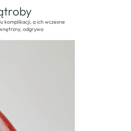
ątroby
 komplikacji, a ich wczesne
ewnętrzny, odgrywa