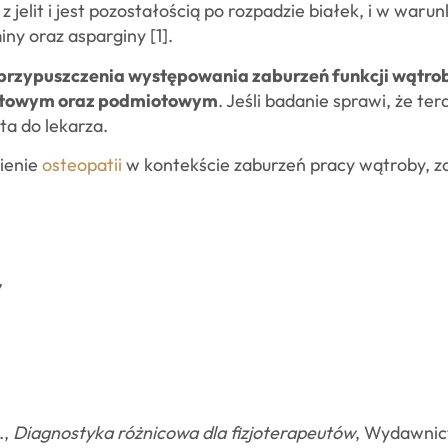
z jelit i jest pozostałością po rozpadzie białek, i w w
iny oraz asparginy [1].
przypuszczenia występowania zaburzeń funkcji wątro
otowym oraz podmiotowym
. Jeśli badanie sprawi, że te
ta do lekarza.
nienie
osteopatii
w kontekście zaburzeń pracy wątroby, 
,
.,
Diagnostyka różnicowa dla fizjoterapeutów
, Wydawnict