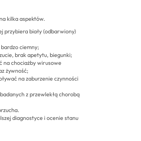
a kilka aspektów.
ej przybiera biały (odbarwiony)
r bardzo ciemny;
ucie, brak apetytu, biegunki;
ać na chociażby wirusowe
raz żywność;
wpływać na zaburzenie czynności
5% badanych z przewlekłą chorobą
brzucha.
szej diagnostyce i ocenie stanu