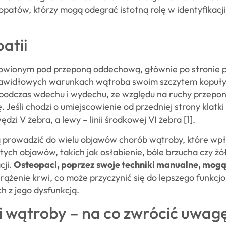
eopatów, którzy mogą odegrać istotną rolę w identyfikac
atii
owionym pod przeponą oddechową, głównie po stronie p
rawidłowych warunkach wątroba swoim szczytem kopuły
odczas wdechu i wydechu, ze względu na ruchy przepony
 Jeśli chodzi o umiejscowienie od przedniej strony klatki
zi V żebra, a lewy – linii środkowej VI żebra [1].
prowadzić do wielu objawów chorób wątroby, które wpł
ych objawów, takich jak osłabienie, bóle brzucha czy żół
cji.
Osteopaci, poprzez swoje techniki manualne, mogą
krążenie krwi, co może przyczynić się do lepszego funkcj
 z jego dysfunkcją.
i wątroby – na co zwrócić uwag