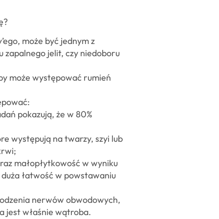
ę?
ry’ego, może być jednym z
zapalnego jelit, czy niedoboru
oby może występować rumień
ępować:
badań pokazują, że w 80%
e występują na twarzy, szyi lub
rwi;
oraz małopłytkowość w wyniku
n. duża łatwość w powstawaniu
szkodzenia nerwów obwodowych,
 jest właśnie wątroba.