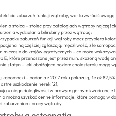
kście zaburzeń funkcji wątroby, warto zwrócić uwagę n
ienia stolca – stolec przy patologiach wątroby najczęści
burzenia wydzielania bilirubiny przez wątrobę;
przypadku zaburzeń funkcji wątroby mocz przybiera kolo
pacjenci najczęściej zgłaszają: męczliwość, złe samopocz
atnim czasie do krajów egzotycznych – co może wskazyw
ub E, które przenoszone jest przez m.in. skażoną wodę o
nie statyn – leki obniżające poziom cholesterolu mogą 
ę (skąpomocz) – badania z 2017 roku pokazują, że aż 82,
ostre uszkodzenie nerek [2];
ępują u niego dolegliwości w prawym górnym kwadrancie 
nia można uzyskać cenne informacje, które pomogą w dal
mi zaburzeniami pracy wątroby.
troby a osteopatia