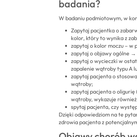
badania?
W badaniu podmiotowym, w konte
Zapytaj pacjentka o zabarw
kolor, który to wynika z za
zapytaj o kolor moczu – w 
zapytaj o objawy ogólne → 
zapytaj o wycieczki w ost
zapalenie wątroby typu A l
zapytaj pacjenta o stosowa
wątroby;
zapytaj pacjenta o oliguri
wątroby, wykazuje również 
spytaj pacjenta, czy wyst
Dzięki odpowiedziom na te pyta
zdrowia pacjenta z potencjalny
Objawy chorób wą