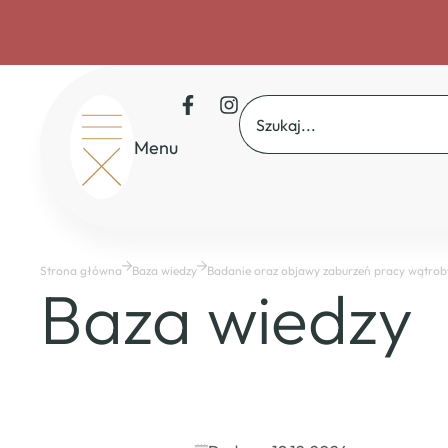
Menu
Start
O nas
Rekrutacja
Drzwi otwarte
Strona główna
Baza wiedzy
Badanie oraz objawy zaburzeń pracy wątrob
Dofinansowania
Baza wiedzy
Master Course
Baza wiedzy
Mapa osteopatów
CSAO
Sklep
Kontakt