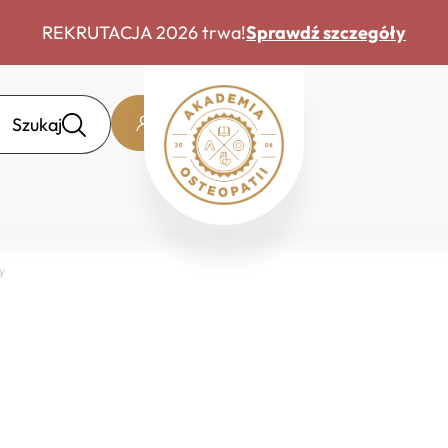
REKRUTACJA 2026 trwa!
Sprawdź szczegóły
Szukaj
Strefa słuchacza
y