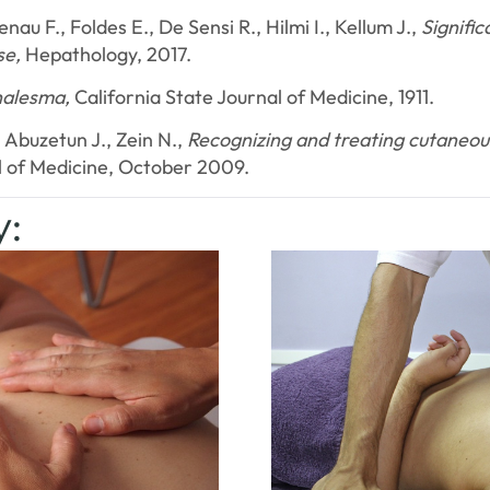
enau F., Foldes E., De Sensi R., Hilmi I., Kellum J.,
Significa
se,
Hepathology, 2017.
halesma,
California State Journal of Medicine, 1911.
, Abuzetun J., Zein N.,
Recognizing and treating cutaneous
al of Medicine, October 2009.
y: