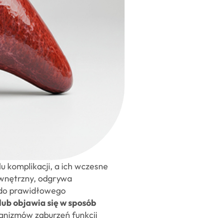
 komplikacji, a ich wczesne
ewnętrzny, odgrywa
h do prawidłowego
lub objawia się w sposób
anizmów zaburzeń funkcji