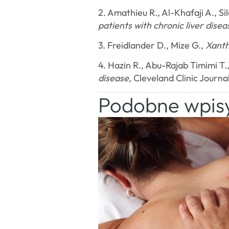
2. Amathieu R., Al-Khafaji A., Sil
patients with chronic liver disea
3. Freidlander D., Mize G.,
Xant
4. Hazin R., Abu-Rajab Timimi T.
disease,
Cleveland Clinic Journ
Podobne wpis