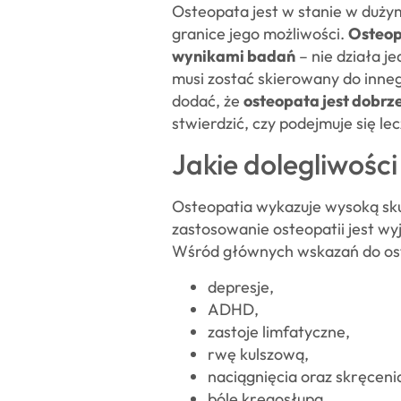
Osteopata jest w stanie w dużym
granice jego możliwości.
Osteopa
wynikami badań
– nie działa j
musi zostać skierowany do inneg
dodać, że
osteopata jest dobr
stwierdzić, czy podejmuje się le
Jakie dolegliwośc
Osteopatia wykazuje wysoką skute
zastosowanie osteopatii jest w
Wśród głównych wskazań do ost
depresje,
ADHD,
zastoje limfatyczne,
rwę kulszową,
naciągnięcia oraz skręceni
bóle kręgosłupa,