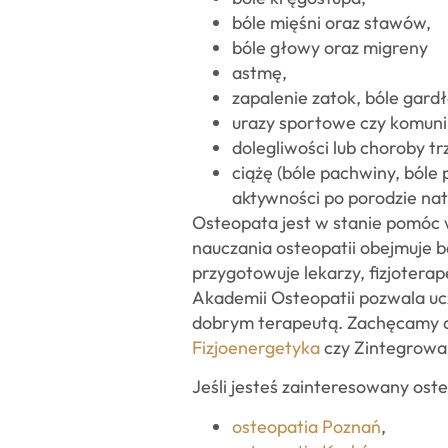
bóle mięśni oraz stawów,
bóle głowy oraz migreny
astmę,
zapalenie zatok, bóle gardł
urazy sportowe czy komuni
dolegliwości lub choroby t
ciążę (bóle pachwiny, bóle
aktywności po porodzie nat
Osteopata jest w stanie pomóc 
nauczania osteopatii obejmuje b
przygotowuje lekarzy, fizjotera
Akademii Osteopatii pozwala ucz
dobrym terapeutą. Zachęcamy do 
Fizjoenergetyka
czy Zintegrowa
Jeśli jesteś zainteresowany ost
osteopatia Poznań
,