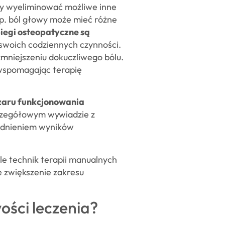
by wyeliminować możliwe inne
np. ból głowy może mieć różne
iegi osteopatyczne są
 swoich codziennych czynności.
mniejszeniu dokuczliwego bólu.
wspomagając terapię
zaru funkcjonowania
zczegółowym wywiadzie z
ędnieniem wyników
iele technik terapii manualnych
e zwiększenie zakresu
ści leczenia?