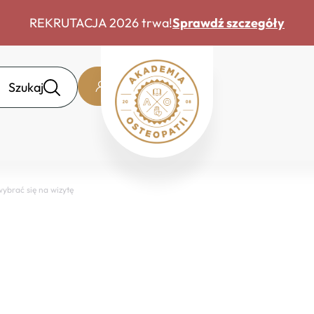
REKRUTACJA 2026 trwa!
Sprawdź szczegóły
Szukaj
Strefa słuchacza
brać się na wizytę