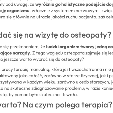
emy pod uwagę, że
wyróżnia go holistyczne podejście do
cję organizmu
, włącznie z systemem nerwowym i związ
ra się głównie na utracie jakości ruchu pacjenta, zaś ce
ać się na wizytę do osteopaty?
je się przekonaniem, że
ludzki organizm tworzy jedną cał
łające narządy
. Z tego względu osteopata zajmuje się l
go jeszcze warto wybrać się do osteopaty?
j pracy terapię manualną, która jest wszechstronna i ni
ktowany jako całość, zarówno w sferze fizycznej, jak i p
ystywana w każdym wieku, zarówno u osób starszych, jak
sa na skuteczne zdiagnozowanie problemu; w razie koniec
istą, by pomoc była skuteczna i trwała.
warto? Na czym polega terapia?