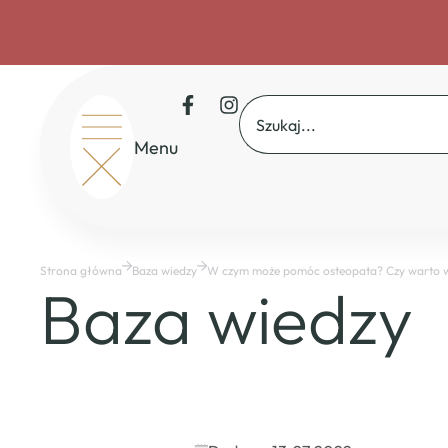
Menu
Start
O nas
Rekrutacja
Drzwi otwarte
Strona główna
Baza wiedzy
W czym może pomóc osteopata? Czy warto wy
Dofinansowania
Baza wiedzy
Master Course
Baza wiedzy
Mapa osteopatów
CSAO
Sklep
Kontakt