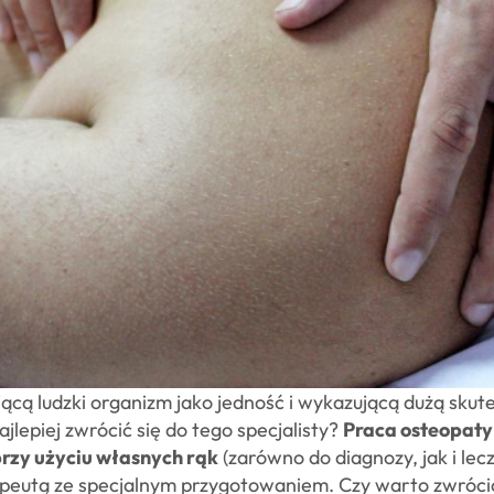
ującą ludzki organizm jako jedność i wykazującą dużą sk
lepiej zwrócić się do tego specjalisty?
Praca osteopaty
przy użyciu własnych rąk
(zarówno do diagnozy, jak i lec
apeutą ze specjalnym przygotowaniem. Czy warto zwróci