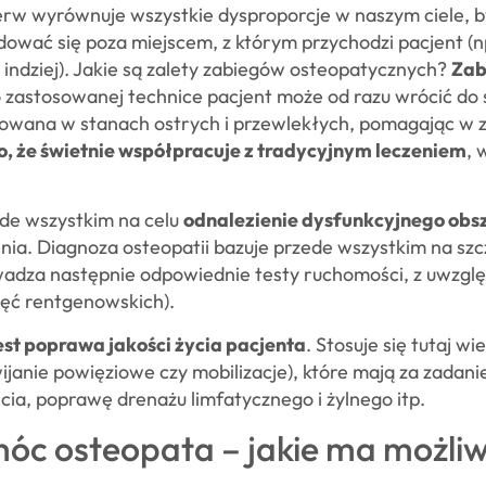
erw wyrównuje wszystkie dysproporcje w naszym ciele, 
dować się poza miejscem, z którym przychodzi pacjent (
 indziej). Jakie są zalety zabiegów osteopatycznych?
Zab
o zastosowanej technice pacjent może od razu wrócić do
owana w stanach ostrych i przewlekłych, pomagając w z
 to, że świetnie współpracuje z tradycyjnym leczeniem
, 
de wszystkim na celu
odnalezienie dysfunkcyjnego obs
enia. Diagnoza osteopatii bazuje przede wszystkim na s
adza następnie odpowiednie testy ruchomości, z uwzgl
ęć rentgenowskich).
est poprawa jakości życia pacjenta
. Stosuje się tutaj w
ijanie powięziowe czy mobilizacje), które mają za zadani
ia, poprawę drenażu limfatycznego i żylnego itp.
c osteopata – jakie ma możliwo