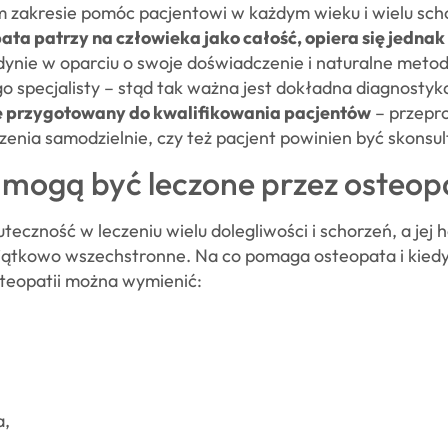
 zakresie pomóc pacjentowi w każdym wieku i wielu scho
ta patrzy na człowieka jako całość, opiera się jednak
edynie w oparciu o swoje doświadczenie i naturalne metod
o specjalisty – stąd tak ważna jest dokładna diagnostyka
ze przygotowany do kwalifikowania pacjentów
– przepr
czenia samodzielnie, czy też pacjent powinien być skonsu
i mogą być leczone przez osteop
czność w leczeniu wielu dolegliwości i schorzeń, a jej h
yjątkowo wszechstronne. Na co pomaga osteopata i kiedy
eopatii można wymienić:
a,