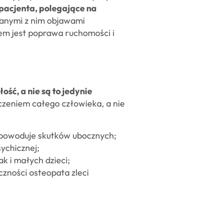
 pacjenta, polegające na
anymi z nim objawami
lem jest poprawa ruchomości i
ość, a nie są to jedynie
eczeniem całego człowieka, a nie
e powoduje skutków ubocznych;
sychicznej;
 i małych dzieci;
zności osteopata zleci