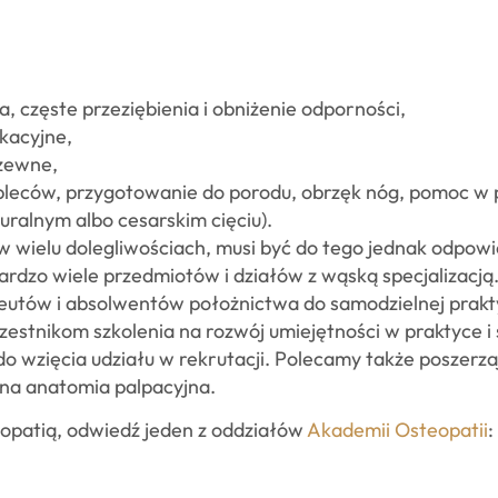
a, częste przeziębienia i obniżenie odporności,
kacyjne,
rzewne,
 pleców, przygotowanie do porodu, obrzęk nóg, pomoc w
uralnym albo cesarskim cięciu).
w wielu dolegliwościach, musi być do tego jednak odpow
ardzo wiele przedmiotów i działów z wąską specjalizacją
peutów i absolwentów położnictwa do samodzielnej prakty
estnikom szkolenia na rozwój umiejętności w praktyce i
wzięcia udziału w rekrutacji. Polecamy także poszerzaj
na anatomia palpacyjna.
eopatią, odwiedź jeden z oddziałów
Akademii Osteopatii
: