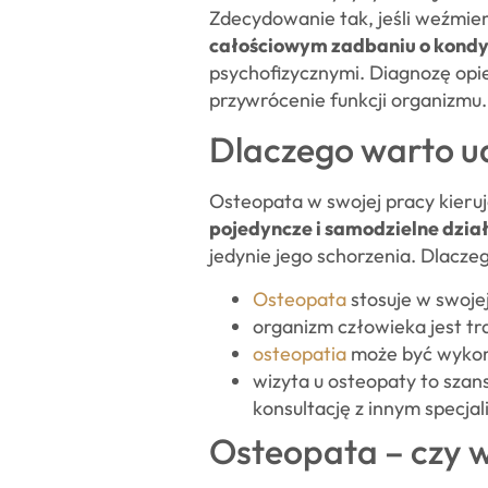
Zdecydowanie tak, jeśli weźmi
całościowym zadbaniu o kondy
psychofizycznymi. Diagnozę opie
przywrócenie funkcji organizmu.
Dlaczego warto ud
Osteopata w swojej pracy kieru
pojedyncze i samodzielne dzia
jedynie jego schorzenia. Dlacze
Osteopata
stosuje w swoje
organizm człowieka jest tra
osteopatia
może być wykorz
wizyta u osteopaty to szan
konsultację z innym specjal
Osteopata – czy 