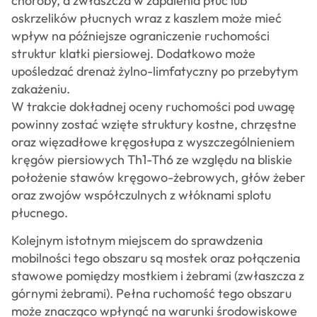
choroby, a zwłaszcza w zapalenia płuc lub
oskrzelików płucnych wraz z kaszlem może mieć
wpływ na późniejsze ograniczenie ruchomości
struktur klatki piersiowej. Dodatkowo może
upośledzać drenaż żylno-limfatyczny po przebytym
zakażeniu.
W trakcie dokładnej oceny ruchomości pod uwagę
powinny zostać wzięte struktury kostne, chrzęstne
oraz więzadłowe kręgosłupa z wyszczególnieniem
kręgów piersiowych Th1-Th6 ze względu na bliskie
położenie stawów kręgowo-żebrowych, głów żeber
oraz zwojów współczulnych z włóknami splotu
płucnego.
Kolejnym istotnym miejscem do sprawdzenia
mobilności tego obszaru są mostek oraz połączenia
stawowe pomiędzy mostkiem i żebrami (zwłaszcza z
górnymi żebrami). Pełna ruchomość tego obszaru
może znacząco wpłynąć na warunki środowiskowe