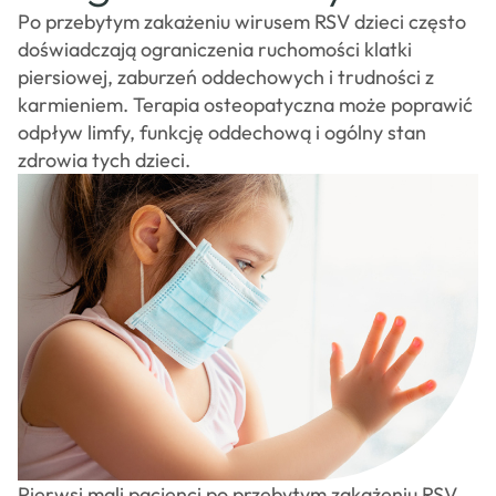
osteopatów
Po przebytym zakażeniu wirusem RSV dzieci często
CSAO
doświadczają ograniczenia ruchomości klatki
Sklep
piersiowej, zaburzeń oddechowych i trudności z
Kontakt
karmieniem. Terapia osteopatyczna może poprawić
odpływ limfy, funkcję oddechową i ogólny stan
zdrowia tych dzieci.
Pierwsi mali pacjenci po przebytym zakażeniu RSV