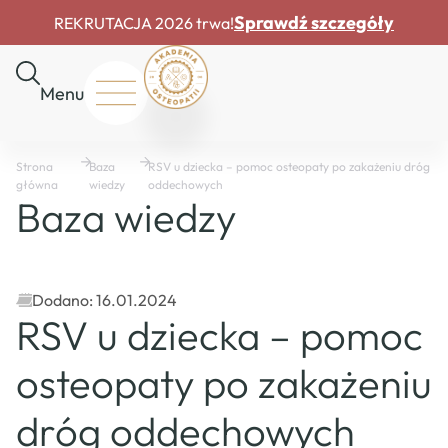
Sprawdź szczegóły
REKRUTACJA 2026 trwa!
Menu
Start
Strona
Baza
RSV u dziecka – pomoc osteopaty po zakażeniu dróg
O
główna
wiedzy
oddechowych
nas
Baza wiedzy
Rekrutacja
Drzwi
otwarte
Dofinansowania
Dodano: 16.01.2024
RSV u dziecka – pomoc
Master
Course
osteopaty po zakażeniu
Baza
wiedzy
dróg oddechowych
Mapa