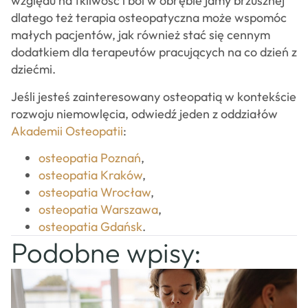
względu na tkliwość i ból w obrębie jamy brzusznej
dlatego też terapia osteopatyczna może wspomóc
małych pacjentów, jak również stać się cennym
dodatkiem dla terapeutów pracujących na co dzień z
dziećmi.
Jeśli jesteś zainteresowany osteopatią w kontekście
rozwoju niemowlęcia, odwiedź jeden z oddziałów
Akademii Osteopatii
:
osteopatia Poznań
,
osteopatia Kraków
,
osteopatia Wrocław
,
osteopatia Warszawa
,
osteopatia Gdańsk
.
Podobne wpisy: