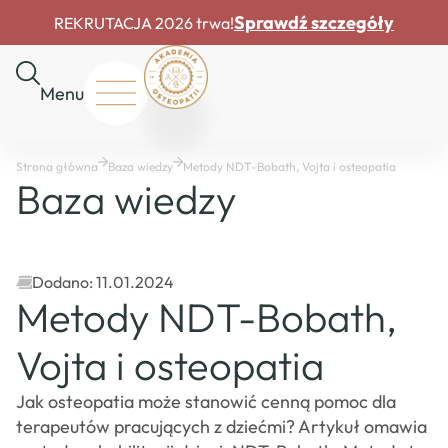
Sprawdź szczegóły
REKRUTACJA 2026 trwa!
Menu
Start
Strona główna
Baza wiedzy
Metody NDT-Bobath, Vojta i osteopatia
O
Baza wiedzy
nas
Rekrutacja
Drzwi
otwarte
Dodano: 11.01.2024
Dofinansowania
Metody NDT-Bobath,
Master
Course
Vojta i osteopatia
Baza
wiedzy
Jak osteopatia może stanowić cenną pomoc dla
Mapa
terapeutów pracujących z dziećmi? Artykuł omawia