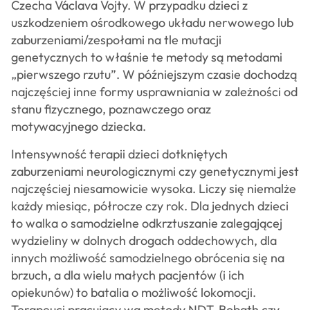
Czecha Václava Vojty. W przypadku dzieci z
uszkodzeniem ośrodkowego układu nerwowego lub
zaburzeniami/zespołami na tle mutacji
genetycznych to właśnie te metody są metodami
„pierwszego rzutu”. W późniejszym czasie dochodzą
najczęściej inne formy usprawniania w zależności od
stanu fizycznego, poznawczego oraz
motywacyjnego dziecka.
Intensywność terapii dzieci dotkniętych
zaburzeniami neurologicznymi czy genetycznymi jest
najczęściej niesamowicie wysoka. Liczy się niemalże
każdy miesiąc, półrocze czy rok. Dla jednych dzieci
to walka o samodzielne odkrztuszanie zalegającej
wydzieliny w dolnych drogach oddechowych, dla
innych możliwość samodzielnego obrócenia się na
brzuch, a dla wielu małych pacjentów (i ich
opiekunów) to batalia o możliwość lokomocji.
Terapeuci pracujący wg metody NDT-Bobath czy