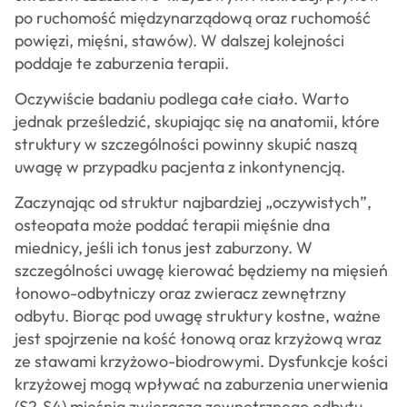
po ruchomość międzynarządową oraz ruchomość
powięzi, mięśni, stawów). W dalszej kolejności
poddaje te zaburzenia terapii.
Oczywiście badaniu podlega całe ciało. Warto
jednak prześledzić, skupiając się na anatomii, które
struktury w szczególności powinny skupić naszą
uwagę w przypadku pacjenta z inkontynencją.
Zaczynając od struktur najbardziej „oczywistych”,
osteopata może poddać terapii mięśnie dna
miednicy, jeśli ich tonus jest zaburzony. W
szczególności uwagę kierować będziemy na mięsień
łonowo-odbytniczy oraz zwieracz zewnętrzny
odbytu. Biorąc pod uwagę struktury kostne, ważne
jest spojrzenie na kość łonową oraz krzyżową wraz
ze stawami krzyżowo-biodrowymi. Dysfunkcje kości
krzyżowej mogą wpływać na zaburzenia unerwienia
(S2-S4) mięśnia zwieracza zewnętrznego odbytu.