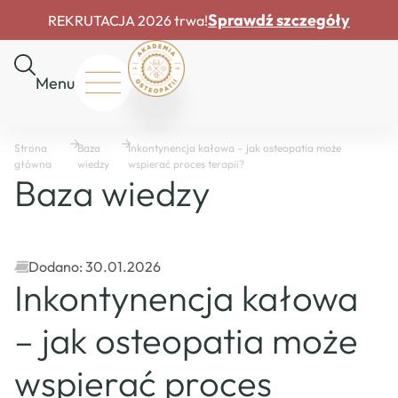
Sprawdź szczegóły
REKRUTACJA 2026 trwa!
Menu
Start
Strona
Baza
Inkontynencja kałowa – jak osteopatia może
O
główna
wiedzy
wspierać proces terapii?
nas
Baza wiedzy
Rekrutacja
Drzwi
otwarte
Dofinansowania
Dodano: 30.01.2026
Inkontynencja kałowa
Master
Course
– jak osteopatia może
Baza
wiedzy
wspierać proces
Mapa