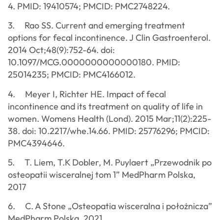
4. PMID: 19410574; PMCID: PMC2748224.
3. Rao SS. Current and emerging treatment
options for fecal incontinence. J Clin Gastroenterol.
2014 Oct;48(9):752-64. doi:
10.1097/MCG.0000000000000180. PMID:
25014235; PMCID: PMC4166012.
4. Meyer I, Richter HE. Impact of fecal
incontinence and its treatment on quality of life in
women. Womens Health (Lond). 2015 Mar;11(2):225-
38. doi: 10.2217/whe.14.66. PMID: 25776296; PMCID:
PMC4394646.
5. T. Liem, T.K Dobler, M. Puylaert „Przewodnik po
osteopatii wisceralnej tom 1” MedPharm Polska,
2017
6. C. A Stone „Osteopatia wisceralna i położnicza”
MedPharm Polska, 2021