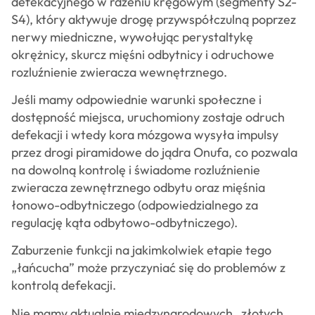
defekacyjnego w rdzeniu kręgowym (segmenty S2-
S4), który aktywuje drogę przywspółczulną poprzez
nerwy miedniczne, wywołując perystaltykę
okrężnicy, skurcz mięśni odbytnicy i odruchowe
rozluźnienie zwieracza wewnętrznego.​
Jeśli mamy odpowiednie warunki społeczne i
dostępność miejsca, uruchomiony zostaje odruch
defekacji i wtedy kora mózgowa wysyła impulsy
przez drogi piramidowe do jądra Onufa, co pozwala
na dowolną kontrolę i świadome rozluźnienie
zwieracza zewnętrznego odbytu oraz mięśnia
łonowo-odbytniczego (odpowiedzialnego za
regulację kąta odbytowo-odbytniczego).
Zaburzenie funkcji na jakimkolwiek etapie tego
„łańcucha” może przyczyniać się do problemów z
kontrolą defekacji.
Nie mamy aktualnie międzynarodowych „złotych