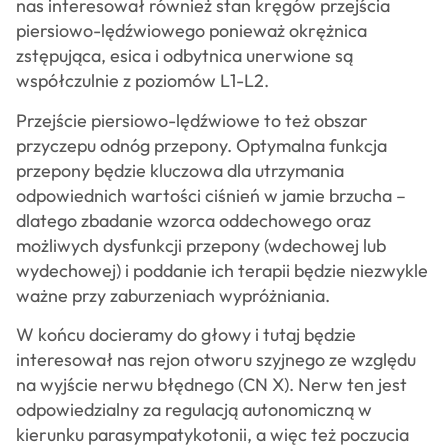
nas interesował również stan kręgów przejścia
piersiowo-lędźwiowego ponieważ okrężnica
zstępująca, esica i odbytnica unerwione są
współczulnie z poziomów L1-L2.
Przejście piersiowo-lędźwiowe to też obszar
przyczepu odnóg przepony. Optymalna funkcja
przepony będzie kluczowa dla utrzymania
odpowiednich wartości ciśnień w jamie brzucha –
dlatego zbadanie wzorca oddechowego oraz
możliwych dysfunkcji przepony (wdechowej lub
wydechowej) i poddanie ich terapii będzie niezwykle
ważne przy zaburzeniach wypróżniania.
W końcu docieramy do głowy i tutaj będzie
interesował nas rejon otworu szyjnego ze względu
na wyjście nerwu błędnego (CN X). Nerw ten jest
odpowiedzialny za regulacją autonomiczną w
kierunku parasympatykotonii, a więc też poczucia