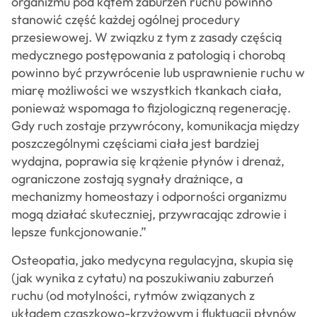
organizmu pod kątem zaburzeń ruchu powinno
stanowić część każdej ogólnej procedury
przesiewowej. W związku z tym z zasady częścią
medycznego postępowania z patologią i chorobą
powinno być przywrócenie lub usprawnienie ruchu w
miarę możliwości we wszystkich tkankach ciała,
ponieważ wspomaga to fizjologiczną regenerację.
Gdy ruch zostaje przywrócony, komunikacja między
poszczególnymi częściami ciała jest bardziej
wydajna, poprawia się krążenie płynów i drenaż,
ograniczone zostają sygnały drażniące, a
mechanizmy homeostazy i odporności organizmu
mogą działać skuteczniej, przywracając zdrowie i
lepsze funkcjonowanie.”
Osteopatia, jako medycyna regulacyjna, skupia się
(jak wynika z cytatu) na poszukiwaniu zaburzeń
ruchu (od motylności, rytmów związanych z
układem czaszkowo-krzyżowym i fluktuacji płynów