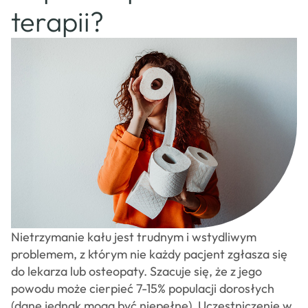
osteopatów
terapii?
CSAO
Sklep
Kontakt
Nietrzymanie kału jest trudnym i wstydliwym
problemem, z którym nie każdy pacjent zgłasza się
do lekarza lub osteopaty. Szacuje się, że z jego
powodu może cierpieć 7-15% populacji dorosłych
(dane jednak mogą być niepełne). Uczestniczenie w