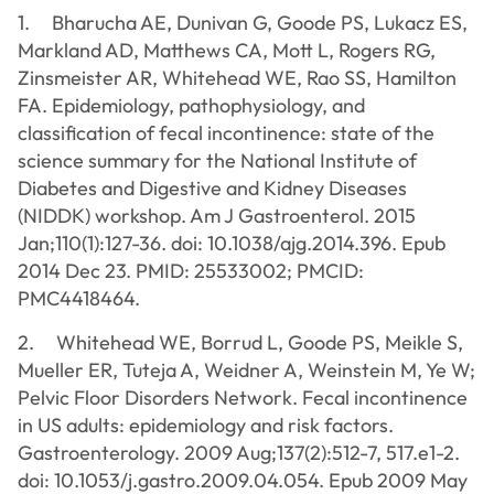
1. Bharucha AE, Dunivan G, Goode PS, Lukacz ES,
Markland AD, Matthews CA, Mott L, Rogers RG,
Zinsmeister AR, Whitehead WE, Rao SS, Hamilton
FA. Epidemiology, pathophysiology, and
classification of fecal incontinence: state of the
science summary for the National Institute of
Diabetes and Digestive and Kidney Diseases
(NIDDK) workshop. Am J Gastroenterol. 2015
Jan;110(1):127-36. doi: 10.1038/ajg.2014.396. Epub
2014 Dec 23. PMID: 25533002; PMCID:
PMC4418464.
2. Whitehead WE, Borrud L, Goode PS, Meikle S,
Mueller ER, Tuteja A, Weidner A, Weinstein M, Ye W;
Pelvic Floor Disorders Network. Fecal incontinence
in US adults: epidemiology and risk factors.
Gastroenterology. 2009 Aug;137(2):512-7, 517.e1-2.
doi: 10.1053/j.gastro.2009.04.054. Epub 2009 May