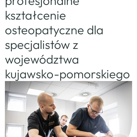
profesjonalne
osteopatów
CSAO
kształcenie
Sklep
Kontakt
osteopatyczne dla
specjalistów z
województwa
kujawsko-pomorskiego