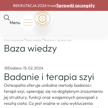
Sprawdź szczegóły
REKRUTACJA 2026 trwa!
Menu
Start
Strona główna
Baza wiedzy
Badanie i terapia szyi
O
Baza wiedzy
nas
Rekrutacja
Drzwi
otwarte
Dodano: 15.02.2024
Dofinansowania
Badanie i terapia szyi
Master
Course
Osteopatia oferuje unikalne metody badania i
Baza
terapii szyi, opierając się na dogłębnym zrozumieniu
wiedzy
jej struktury, funkcji oraz wzajemnych powiązań z
Mapa
resztą ciała. Co jest ważne w celu wykluczenia