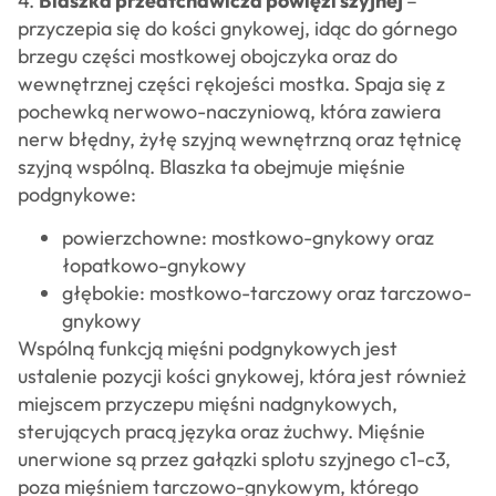
4.
Blaszka przedtchawicza powięzi szyjnej
–
przyczepia się do kości gnykowej, idąc do górnego
brzegu części mostkowej obojczyka oraz do
wewnętrznej części rękojeści mostka. Spaja się z
pochewką nerwowo-naczyniową, która zawiera
nerw błędny, żyłę szyjną wewnętrzną oraz tętnicę
szyjną wspólną. Blaszka ta obejmuje mięśnie
podgnykowe:
powierzchowne: mostkowo-gnykowy oraz
łopatkowo-gnykowy
głębokie: mostkowo-tarczowy oraz tarczowo-
gnykowy
Wspólną funkcją mięśni podgnykowych jest
ustalenie pozycji kości gnykowej, która jest również
miejscem przyczepu mięśni nadgnykowych,
sterujących pracą języka oraz żuchwy. Mięśnie
unerwione są przez gałązki splotu szyjnego c1-c3,
poza mięśniem tarczowo-gnykowym, którego