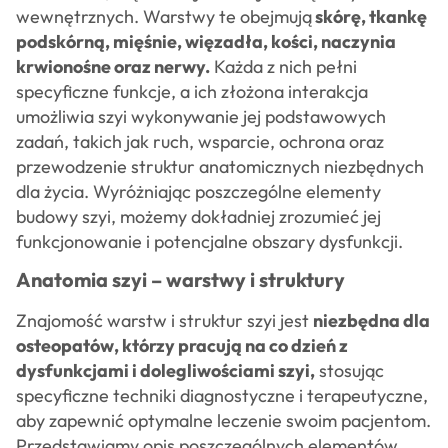
wewnętrznych. Warstwy te obejmują
skórę, tkankę
podskórną, mięśnie, więzadła, kości, naczynia
krwionośne oraz nerwy.
Każda z nich pełni
specyficzne funkcje, a ich złożona interakcja
umożliwia szyi wykonywanie jej podstawowych
zadań, takich jak ruch, wsparcie, ochrona oraz
przewodzenie struktur anatomicznych niezbędnych
dla życia. Wyróżniając poszczególne elementy
budowy szyi, możemy dokładniej zrozumieć jej
funkcjonowanie i potencjalne obszary dysfunkcji.
Anatomia szyi – warstwy i struktury
Znajomość warstw i struktur szyi jest
niezbędna dla
osteopatów, którzy pracują na co dzień z
dysfunkcjami i dolegliwościami szyi,
stosując
specyficzne techniki diagnostyczne i terapeutyczne,
aby zapewnić optymalne leczenie swoim pacjentom.
Przedstawiamy opis poszczególnych elementów