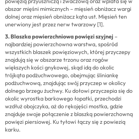
powięzią przyuszniczą i żwaczową oraz wplata się w
obszar mięśni mimicznych – mięsień obniżacz wargi
dolnej oraz mięsień obniżacz kąta ust. Mięsień ten
unerwiony jest przez nerw twarzowy [1].
3. Blaszka powierzchniowa powięzi szyjnej
–
najbardziej powierzchowna warstwa, spośród
wszystkich blaszek powięziowych, której przyczepy
znajdują się w obszarze trzonu oraz rogów
większych kości gnykowej, skąd idą do okolic
trójkąta podżuchwowego, obejmując śliniankę
podżuchwową, znajdując swój przyczep w okolicy
dolnego brzegu żuchwy. Ku dołowi przyczepia się do
okolic wyrostka barkowego łopatki, przechodzi
wzdłuż obojczyka, aż do rękojęści mostka, gdzie
znajduje swoje połączenie z blaszką powierzchowną
powięzi piersiowej. Ku tyłowi łączy się z powiezią
karku.