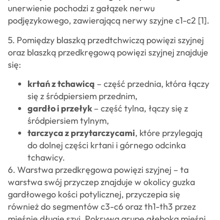
unerwienie pochodzi z gałązek nerwu
podjęzykowego, zawierającą nerwy szyjne c1-c2 [1].
5. Pomiędzy blaszką przedtchwiczą powięzi szyjnej
oraz blaszką przedkręgową powięzi szyjnej znajduje
się:
krtań z tchawicą
– część przednia, która łączy
się z śródpiersiem przednim,
gardło i przełyk
– część tylna, łączy się z
śródpiersiem tylnym,
tarczyca z przytarczycami
, które przylegają
do dolnej części krtani i górnego odcinka
tchawicy.
6. Warstwa przedkręgowa powięzi szyjnej – ta
warstwa swój przyczep znajduje w okolicy guzka
gardłowego kości potylicznej, przyczepia się
również do segmentów c3-c6 oraz th1-th3 przez
mięśnie długie szyi. Pokrywa grupę głęboką mięśni