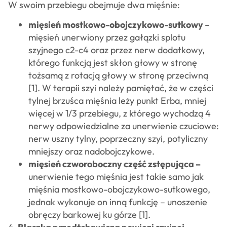
W swoim przebiegu obejmuje dwa mięśnie:
mięsień mostkowo-obojczykowo-sutkowy
–
mięsień unerwiony przez gałązki splotu
szyjnego c2-c4 oraz przez nerw dodatkowy,
którego funkcją jest skłon głowy w stronę
tożsamą z rotacją głowy w stronę przeciwną
[1]. W terapii szyi należy pamiętać, że w części
tylnej brzuśca mięśnia leży punkt Erba, mniej
więcej w 1/3 przebiegu, z którego wychodzą 4
nerwy odpowiedzialne za unerwienie czuciowe:
nerw uszny tylny, poprzeczny szyi, potyliczny
mniejszy oraz nadobojczykowe.
mięsień czworoboczny część zstępująca –
unerwienie tego mięśnia jest takie samo jak
mięśnia mostkowo-obojczykowo-sutkowego,
jednak wykonuje on inną funkcję – unoszenie
obręczy barkowej ku górze [1].